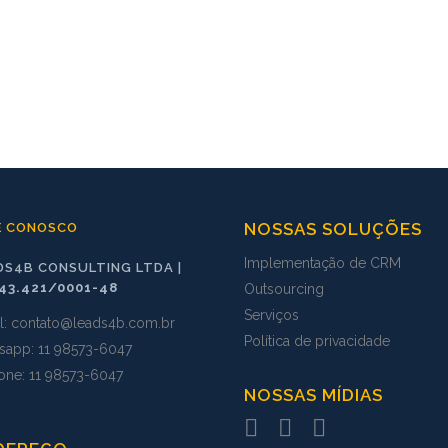
NOSSAS SOLUÇÕES
E CONOSCO
Implementação de CRM
DS4B CONSULTING LTDA |
743.421/0001-48
Outsourcing
Serviços
l:
contato@leads4b.com.br
Política de privacidade
sapp:
11 98573
-
6047
fone: 11 98573-6047
NOSSAS MÍDIAS