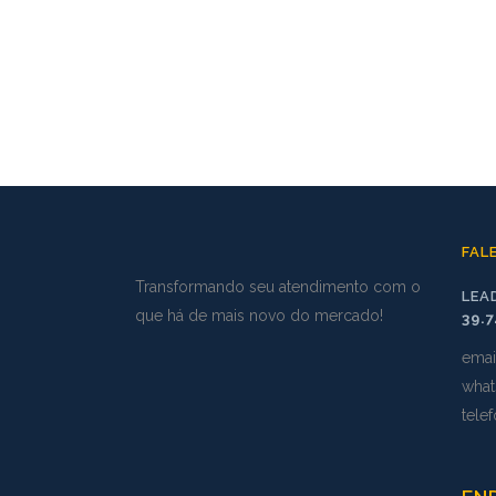
FAL
Transformando seu atendimento com o
LEA
que há de mais novo do mercado!
39.
emai
what
tele