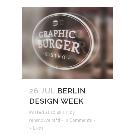
26 JUL
BERLIN
DESIGN WEEK
Posted at 10:48h
in
by
renanoliveirafti
0 Comments
3
Likes