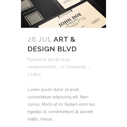
26 JUL
ART &
DESIGN BLVD
Posted at 10:23h
in
by
renanoliveirafti
0 Comments
2
Likes
Lorem ipsum dolor sit amet,
consectetuer adipiscing elit. Nam
cursus. Morbi ut mi. Nullam enim leo,
egestas id, condimentum at, laoreet
mattis, massa....