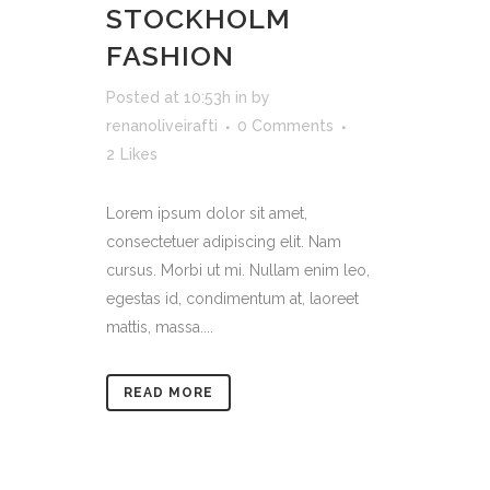
STOCKHOLM
FASHION
Posted at 10:53h
in
by
renanoliveirafti
0 Comments
2
Likes
Lorem ipsum dolor sit amet,
consectetuer adipiscing elit. Nam
cursus. Morbi ut mi. Nullam enim leo,
egestas id, condimentum at, laoreet
mattis, massa....
READ MORE