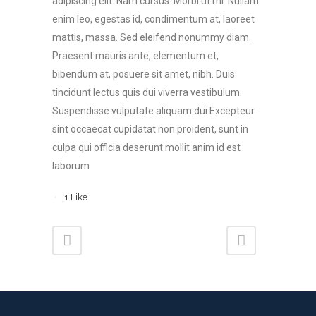
adipiscing elit. Nam cursus. Morbi ut mi. Nullam
enim leo, egestas id, condimentum at, laoreet
mattis, massa. Sed eleifend nonummy diam.
Praesent mauris ante, elementum et,
bibendum at, posuere sit amet, nibh. Duis
tincidunt lectus quis dui viverra vestibulum.
Suspendisse vulputate aliquam dui.Excepteur
sint occaecat cupidatat non proident, sunt in
culpa qui officia deserunt mollit anim id est
laborum
1
Like