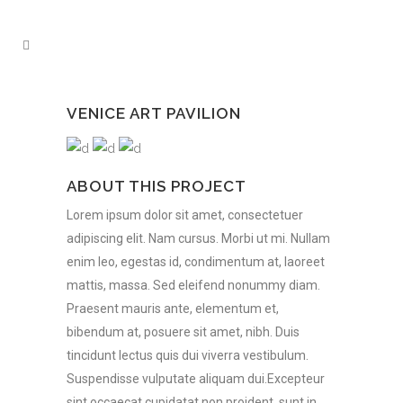
VENICE ART PAVILION
ABOUT THIS PROJECT
Lorem ipsum dolor sit amet, consectetuer
adipiscing elit. Nam cursus. Morbi ut mi. Nullam
enim leo, egestas id, condimentum at, laoreet
mattis, massa. Sed eleifend nonummy diam.
Praesent mauris ante, elementum et,
bibendum at, posuere sit amet, nibh. Duis
tincidunt lectus quis dui viverra vestibulum.
Suspendisse vulputate aliquam dui.Excepteur
sint occaecat cupidatat non proident, sunt in