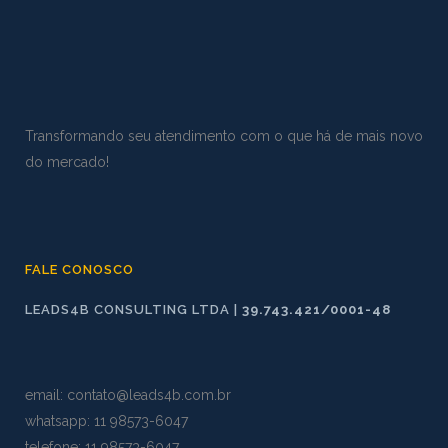
Transformando seu atendimento com o que há de mais novo
do mercado!
FALE CONOSCO
LEADS4B CONSULTING LTDA |
39.743.421/0001-48
email:
contato@leads4b.com.br
whatsapp:
11 98573
-
6047
telefone: 11 98573-6047