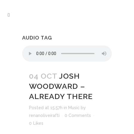
AUDIO TAG
04 OCT
JOSH
WOODWARD –
ALREADY THERE
Posted at 15:57h
in
Music
by
renanoliveirafti
0 Comments
0
Likes