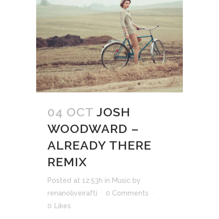
04 OCT
JOSH
WOODWARD –
ALREADY THERE
REMIX
Posted at 12:53h
in
Music
by
renanoliveirafti
0 Comments
0
Likes