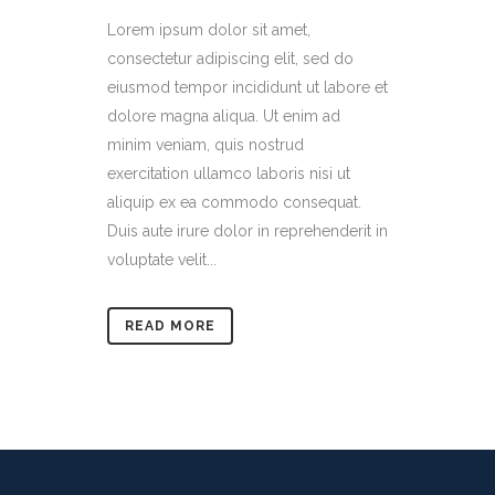
Lorem ipsum dolor sit amet,
consectetur adipiscing elit, sed do
eiusmod tempor incididunt ut labore et
dolore magna aliqua. Ut enim ad
minim veniam, quis nostrud
exercitation ullamco laboris nisi ut
aliquip ex ea commodo consequat.
Duis aute irure dolor in reprehenderit in
voluptate velit...
READ MORE