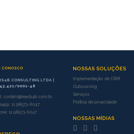
NOSSAS SOLUÇÕES
E CONOSCO
Implementação de CRM
DS4B CONSULTING LTDA |
743.421/0001-48
Outsourcing
Serviços
l:
contato@leads4b.com.br
Política de privacidade
sapp:
11 98573
-
6047
fone: 11 98573-6047
NOSSAS MÍDIAS