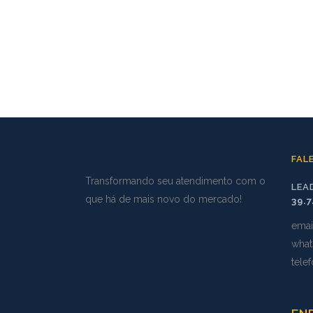
FAL
Transformando seu atendimento com o
LEA
que há de mais novo do mercado!
39.
emai
what
tele