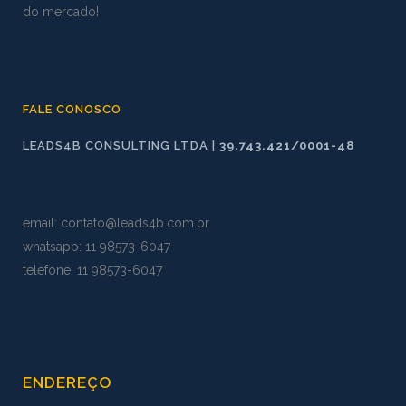
do mercado!
FALE CONOSCO
LEADS4B CONSULTING LTDA |
39.743.421/0001-48
email:
contato@leads4b.com.br
whatsapp:
11 98573
-
6047
telefone: 11 98573-6047
ENDEREÇO