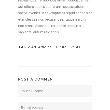
repellendus. Temporibus autem quibusdam et
aut officiis debitis aut rerum necessitatibus
saepe eveniet ut et voluptates repudiandae sint
et molestiae non recusandae. Itaque earum
non omnia possimus rerum hic tenetur a
sapiente, autum reiciendis.
TAGS:
Art
,
Articles
,
Culture
,
Events
POST A COMMENT