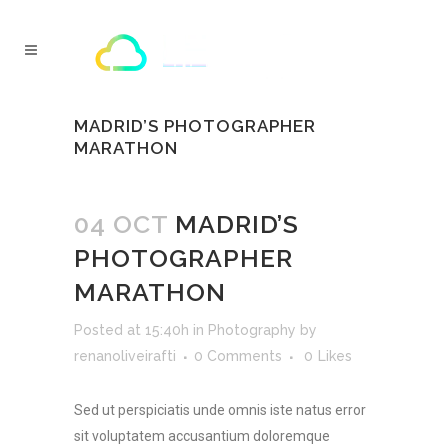
MADRID’S PHOTOGRAPHER
MARATHON
04 OCT
MADRID’S
PHOTOGRAPHER
MARATHON
Posted at 15:40h
in
Photography
by
renanoliveirafti
0 Comments
0
Likes
Sed ut perspiciatis unde omnis iste natus error
sit voluptatem accusantium doloremque