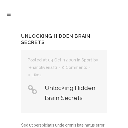
UNLOCKING HIDDEN BRAIN
SECRETS
Posted at 04 Oct, 12:00h
in
Sport
by
renanoliveirafti
0 Comments
0
Likes
Unlocking Hidden
Brain Secrets
Sed ut perspiciatis unde omnis iste natus error