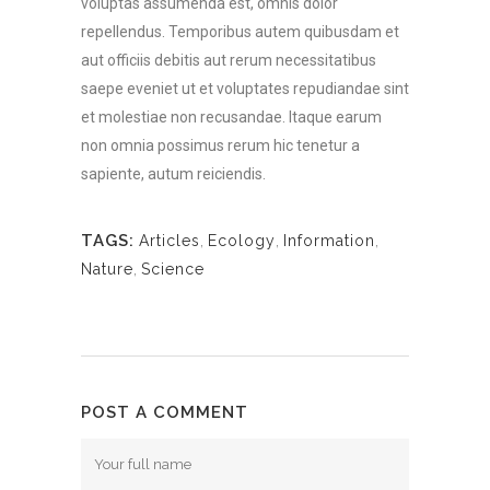
voluptas assumenda est, omnis dolor
repellendus. Temporibus autem quibusdam et
aut officiis debitis aut rerum necessitatibus
saepe eveniet ut et voluptates repudiandae sint
et molestiae non recusandae. Itaque earum
non omnia possimus rerum hic tenetur a
sapiente, autum reiciendis.
TAGS:
Articles
,
Ecology
,
Information
,
Nature
,
Science
POST A COMMENT