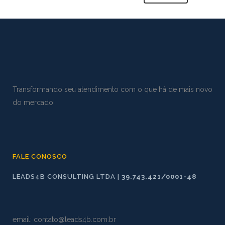
Transformando seu atendimento com o que há de mais novo
do mercado!
FALE CONOSCO
LEADS4B CONSULTING LTDA |
39.743.421/0001-48
email:
contato@leads4b.com.br