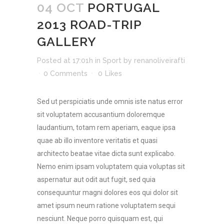
04 OCT
PORTUGAL
2013 ROAD-TRIP
GALLERY
Posted at 17:01h
in
Sport
by
renanoliveirafti
0 Comments
0
Likes
Sed ut perspiciatis unde omnis iste natus error
sit voluptatem accusantium doloremque
laudantium, totam rem aperiam, eaque ipsa
quae ab illo inventore veritatis et quasi
architecto beatae vitae dicta sunt explicabo.
Nemo enim ipsam voluptatem quia voluptas sit
aspernatur aut odit aut fugit, sed quia
consequuntur magni dolores eos qui dolor sit
amet ipsum neum ratione voluptatem sequi
nesciunt. Neque porro quisquam est, qui