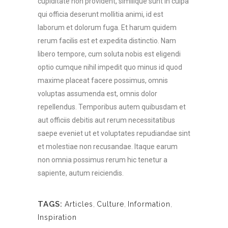
cupiditate non provident, similique sunt in culpa
qui officia deserunt mollitia animi, id est
laborum et dolorum fuga. Et harum quidem
rerum facilis est et expedita distinctio. Nam
libero tempore, cum soluta nobis est eligendi
optio cumque nihil impedit quo minus id quod
maxime placeat facere possimus, omnis
voluptas assumenda est, omnis dolor
repellendus. Temporibus autem quibusdam et
aut officiis debitis aut rerum necessitatibus
saepe eveniet ut et voluptates repudiandae sint
et molestiae non recusandae. Itaque earum
non omnia possimus rerum hic tenetur a
sapiente, autum reiciendis.
TAGS:
Articles
,
Culture
,
Information
,
Inspiration