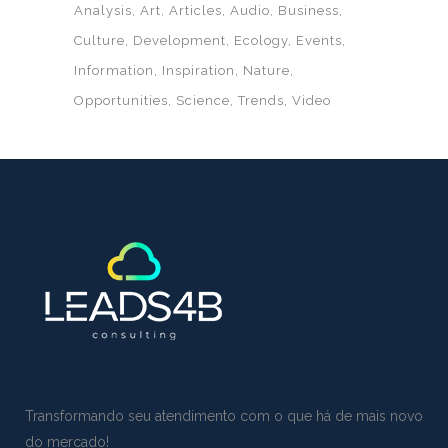
Analysis
Art
Articles
Audio
Business
Culture
Development
Ecology
Events
Information
Inspiration
Nature
Opportunities
Science
Trends
Video
Transformando seu atendimento com o que há de mais novo
do mercado!