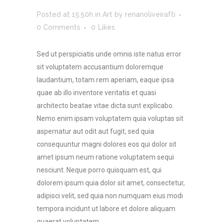
Posted at 15:50h
in
Art
by
renanoliveirafti
0 Comments
0
Likes
Sed ut perspiciatis unde omnis iste natus error
sit voluptatem accusantium doloremque
laudantium, totam rem aperiam, eaque ipsa
quae ab illo inventore veritatis et quasi
architecto beatae vitae dicta sunt explicabo.
Nemo enim ipsam voluptatem quia voluptas sit
aspernatur aut odit aut fugit, sed quia
consequuntur magni dolores eos qui dolor sit
amet ipsum neum ratione voluptatem sequi
nesciunt. Neque porro quisquam est, qui
dolorem ipsum quia dolor sit amet, consectetur,
adipisci velit, sed quia non numquam eius modi
tempora incidunt ut labore et dolore aliquam
quaerat voluptatem.