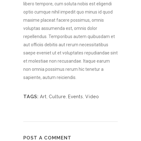
libero tempore, cum soluta nobis est eligendi
optio cumque nihil impedit quo minus id quod
maxime placeat facere possimus, omnis
voluptas assumenda est, omnis dolor
repellendus. Temporibus autem quibusdam et
aut officiis debitis aut rerum necessitatibus
saepe eveniet ut et voluptates repudiandae sint
et molestiae non recusandae. Itaque earum
non omnia possimus rerum hic tenetur a
sapiente, autum reiciendis.
TAGS:
Art
,
Culture
,
Events
,
Video
POST A COMMENT