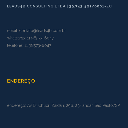
LEADS4B CONSULTING LTDA |
39.743.421/0001-48
email:
contato@leads4b.com.br
whatsapp:
11 98573
-
6047
telefone: 11 98573-6047
ENDEREÇO
endereço: Av Dr Chucri Zaidan, 296, 23º andar, São Paulo/SP