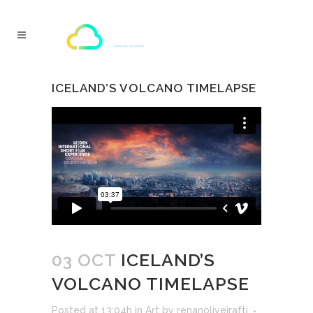
ICELAND’S VOLCANO TIMELAPSE
03 OCT
ICELAND’S
VOLCANO TIMELAPSE
Posted at 13:04h
in
Art
by
renanoliveirafti