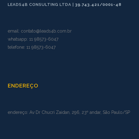
LEADS4B CONSULTING LTDA |
39.743.421/0001-48
email:
contato@leads4b.com.br
whatsapp:
11 98573
-
6047
telefone: 11 98573-6047
ENDEREÇO
endereço: Av Dr Chucri Zaidan, 296, 23º andar, São Paulo/SP