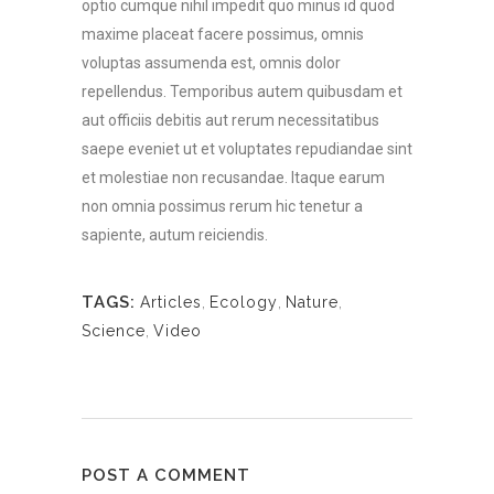
optio cumque nihil impedit quo minus id quod
maxime placeat facere possimus, omnis
voluptas assumenda est, omnis dolor
repellendus. Temporibus autem quibusdam et
aut officiis debitis aut rerum necessitatibus
saepe eveniet ut et voluptates repudiandae sint
et molestiae non recusandae. Itaque earum
non omnia possimus rerum hic tenetur a
sapiente, autum reiciendis.
TAGS:
Articles
,
Ecology
,
Nature
,
Science
,
Video
POST A COMMENT