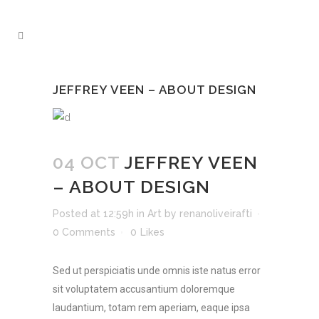
JEFFREY VEEN – ABOUT DESIGN
04 OCT
JEFFREY VEEN
– ABOUT DESIGN
Posted at 12:59h
in
Art
by
renanoliveirafti
0 Comments
0
Likes
Sed ut perspiciatis unde omnis iste natus error
sit voluptatem accusantium doloremque
laudantium, totam rem aperiam, eaque ipsa