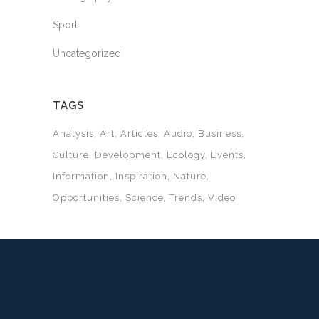
Sport
Uncategorized
TAGS
Analysis
Art
Articles
Audio
Business
Culture
Development
Ecology
Events
Information
Inspiration
Nature
Opportunities
Science
Trends
Video